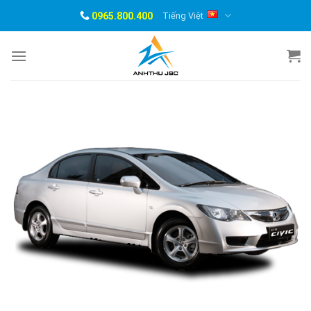
Skip
0965.800.400
Tiếng Việt
to
content