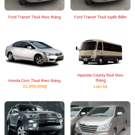
Ford Transit Thuê theo tháng
Ford Transit Thuê tuyến điểm
Hyundai County thuê theo
tháng
Honda Civic Thuê theo tháng
22,000,000
₫
Liên hệ