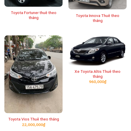
Toyota Fortuner thuê theo
Toyota Innova Thuê theo
tháng
tháng
Xe Toyota Altis Thuê theo
tháng
960,000
₫
Toyota Vios Thuê theo tháng
22,000,000
₫