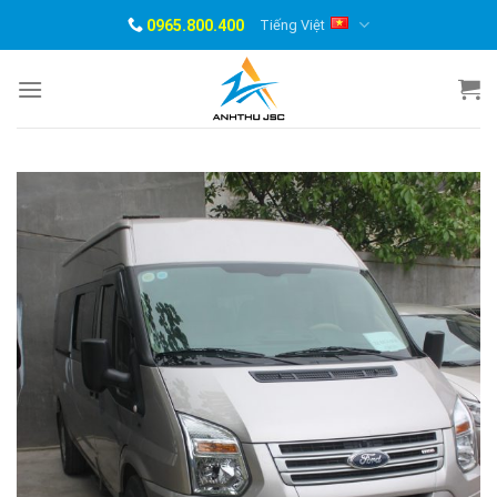
Skip
0965.800.400
Tiếng Việt
to
content