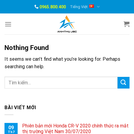
Skip
0965.800.400
Tiếng Việt
to
content
Nothing Found
It seems we can’t find what you’re looking for. Perhaps
searching can help.
BÀI VIẾT MỚI
Phiên bản mới Honda CR-V 2020 chính thức ra mắt
09
thị trường Việt Nam 30/07/2020
Th7