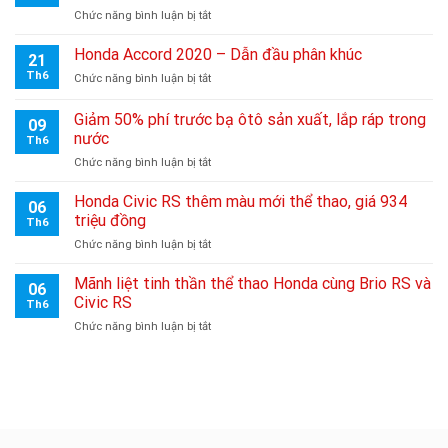
ở
Chức năng bình luận bị tắt
Phiên
bản
Honda Accord 2020 – Dẫn đầu phân khúc
21
mới
Th6
ở
Chức năng bình luận bị tắt
Honda
Honda
CR-
Accord
Giảm 50% phí trước bạ ôtô sản xuất, lắp ráp trong
V
09
2020
2020
nước
Th6
–
chính
ở
Chức năng bình luận bị tắt
Dẫn
thức
Giảm
đầu
ra
50%
phân
Honda Civic RS thêm màu mới thể thao, giá 934
mắt
06
phí
khúc
triệu đồng
thị
Th6
trước
trường
ở
Chức năng bình luận bị tắt
bạ
Việt
Honda
ôtô
Nam
Civic
Mãnh liệt tinh thần thể thao Honda cùng Brio RS và
sản
06
30/07/2020
RS
xuất,
Civic RS
Th6
thêm
lắp
ở
Chức năng bình luận bị tắt
màu
ráp
Mãnh
mới
trong
liệt
thể
nước
tinh
thao,
thần
giá
thể
934
thao
triệu
Honda
đồng